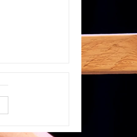
Quel été !!!
vons eu la chance de jouer à
 dans la rue cette été. C'était
houette. Public extra, accueil au
uste un peu déçu...