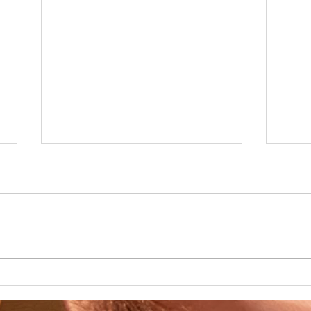
Mais 
Nous a
Chalon
trop c
Ouiiiii & Pas Bête
Top. J