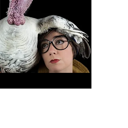
La Compagnie des Plumés est soutenue par la Région Hauts-de-France, le département de l'Oise,
La Batoude (centre des arts du cirque et de la rue, de l’Oise), par la DRAC des Hauts de France,
La Scène Conventionnée de Cusset, par La Cascade (Pôle National des Arts du Cirque Auvergne
Rhône-Alpes), Scène Nationale du Beauvaisis, Ferme de Bel Ebat à Guyancourt, Le Pôle – Scène
conventionnée d’intérêt national, Pôle National Cirque Jules Vernes d’Amiens, Centre Culturel