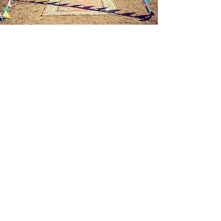
Bien au chaud
Le Chapiteau
Et oui c'est un des points fort de la
compagnie !!!
Elle possède son propre chapiteau qui
accueille une centaine de spectateurs.
Conçu pour être léger et rapide à monter, il
s'installe là où on l'invite.
Cela permet d'aller au plus près des gens.