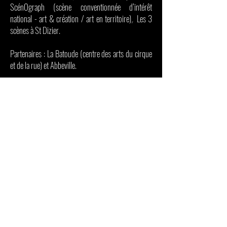
ScénOgraph (scène conventionnée d’intérêt
national - art & création / art en territoire)
Les 3
,
scènes à St Dizier.
Partenaires : La Batoude (centre des arts du cirque
et de la rue) et Abbeville.
La compagnie est soutenue par le Conseil Régional
des Hauts de France, la DRAC des Hauts de France,
le conseil départemental de l’Oise.