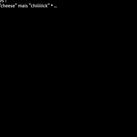
ès !
cheese" mais "chiiiiiick" * ...