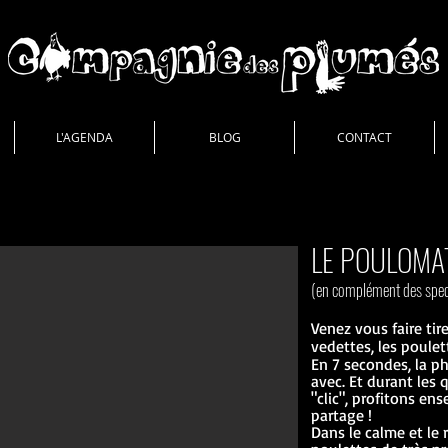
L'AGENDA
BLOG
CONTACT
LE POULOMA
(en complément des spec
Venez vous faire tire
vedettes, les poulett
En 7 secondes, la p
avec. Et d
urant les 
"clic", profitons e
partage !
Dans le calme et le