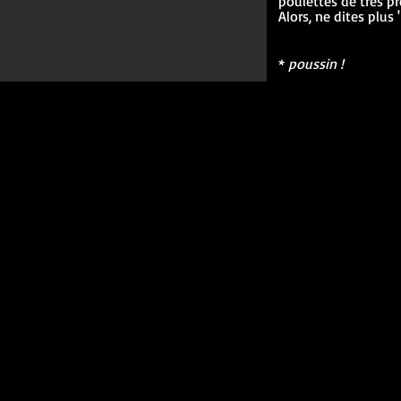
poulettes de très pr
Alors, ne dites plus "
*
poussin !