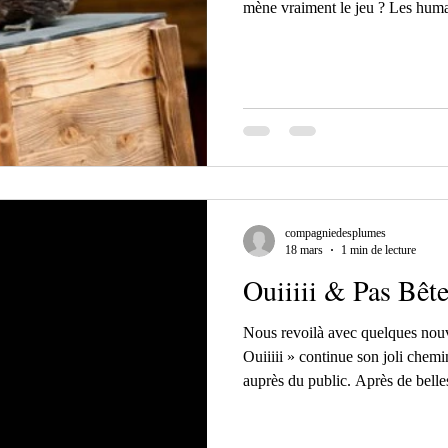
mène vraiment le jeu ? Les huma
Rien n'est moins sûr… Tout le m
une partition parfaitement écrite
moment où tout dérape. Ou sembl
croisent, les queues frétillent, l
s'accrochent tant bien que mal
compagniedesplumes
18 mars
1 min de lecture
Ouiiiii & Pas Bêt
Nous revoilà avec quelques nouve
Ouiiiii » continue son joli chemin et rencontre un franc succès
auprès du public. Après de belles
festival Les Gamineries, puis a
une salle emblématique —, l’ave