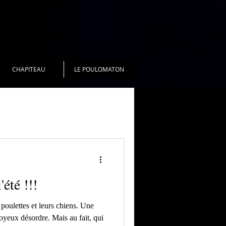
CHAPITEAU
LE POULOMATON
'été !!!
poulettes et leurs chiens. Une
joyeux désordre. Mais au fait, qui