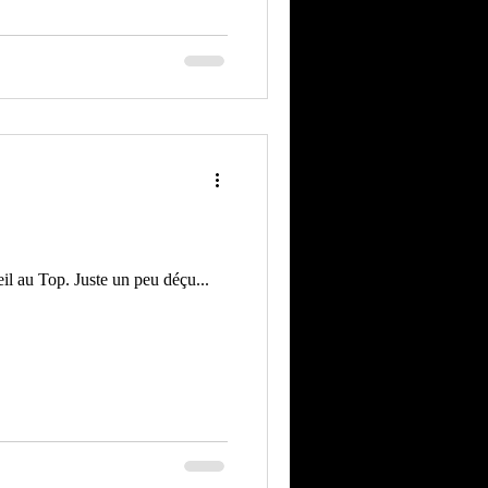
tenant le cap sur le Cirque
au Prato à Lille. Hâte de vous y
e » , on peut offic
eil au Top. Juste un peu déçu...