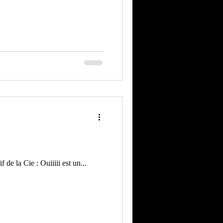
Nous sommes à St Dizier pour la dernière semaine de résidence de création du nouveau spectacle collectif de la Cie : Ouiiiii est un...