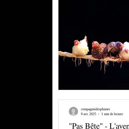
compagniedesplumes
9 avr. 2025
1 min de lecture
"Pas Bête" - L'ave