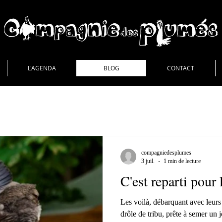
L'AGENDA
BLOG
CONTACT
compagniedesplumes
3 juil.
1 min de lecture
C'est reparti pour l
Les voilà, débarquant avec leurs 
drôle de tribu, prête à semer un 