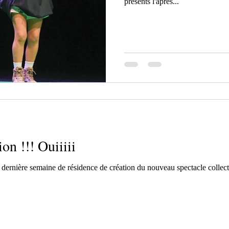
présents l'après...
on !!! Ouiiiii