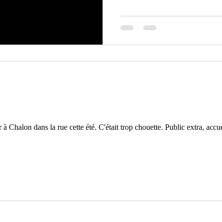
enthousiasme. Nous mettons main
d’Amiens, avant de faire escale 
retrouver ! Concernant « Pas Bêt
à Chalon dans la rue cette été. C'était trop chouette. Public extra, accu