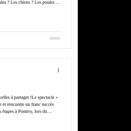
ins ? Les chiens ? Les poules ?
onde partage la scène, improvise
 — oui, c'est possible — jusqu'au
e déraper. Les regards se
es plumes s'agitent, les humains
e
lles à partager !Le spectacle «
 étapes à Pontivy, lors du
u Radiant Bellevue à Caluire —
nture se poursuit avec