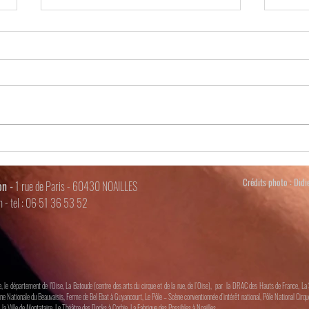
Mais 
Nous a
Chalon
trop c
Ouiiiii & Pas Bête
Top. J
Crédits photo : Didi
n -
1 rue de Paris - 60430 NOAILLES
m
- tel : 06 51 36 53 52
le département de l'Oise, La Batoude (centre des arts du cirque et de la rue, de l’Oise), par la DRAC des Hauts de France, L
 Nationale du Beauvaisis, Ferme de Bel Ebat à Guyancourt, Le Pôle – Scène conventionnée d’intérêt national, Pôle National Cirqu
 la Ville de Montataire, Le Théâtre des Docks à Corbie, La Fabrique des Possibles à Noailles.