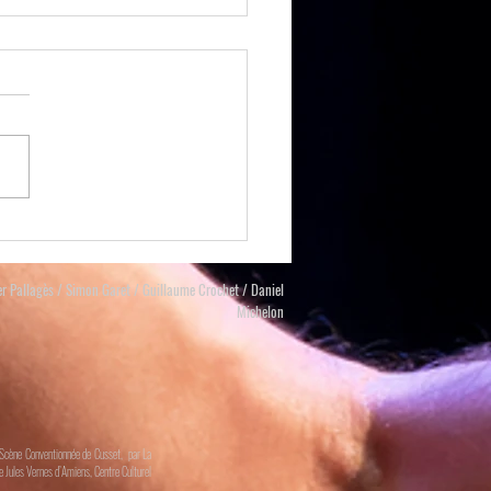
Quel été !!!
vons eu la chance de jouer à
 dans la rue cette été. C'était
houette. Public extra, accueil au
uste un peu déçu...
er Pallagès / Simon Garet / Guillaume Crochet / Daniel
Michelon
a Scène Conventionnée de Cusset, par La
e Jules Vernes d’Amiens, Centre Culturel