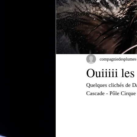
compagniedesplumes
Ouiiiii les
Quelques clichés de Da
Cascade - Pôle Cirque