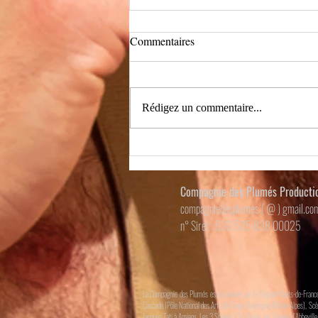
Commentaires
Rédigez un commentaire...
C'est reparti pour l'été !!!
Compagnie des Plumés Productio
compagniedesplumes ( @ ) gmail.co
n° Siret : 533 525 838 00025
La Compagnie des Plumés est soutenue par la Région Hauts-de-France, 
Cascade (Pôle National des Arts du Cirque Auvergne Rhône-Alpes), Scène
Jacques Tati à Amiens, Les 3 Scènes à St-Dizier, les Scènes d’Abbeville,