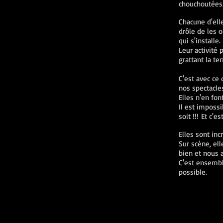
chouchoutées
Chacune d'elle
drôle de les o
qui s'installe.
Leur activité 
grattant la ter
C'est avec ce
nos spectacles
Elles n'en font
Il est impossi
soit !!!
Et c'es
Elles sont in
Sur scène, ell
bien et nous a
C'est ensembl
possible.